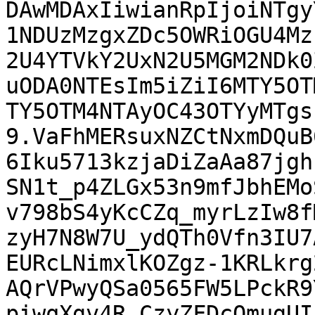
DAwMDAxIiwianRpIjoiNTgy
1NDUzMzgxZDc5OWRiOGU4Mz
2U4YTVkY2UxN2U5MGM2NDk0
uODA0NTEsIm5iZiI6MTY5OT
TY5OTM4NTAyOC43OTYyMTgs
9.VaFhMERsuxNZCtNxmDQuB
6Iku5713kzjaDiZaAa87jgh
SN1t_p4ZLGx53n9mfJbhEMo
v798bS4yKcCZq_myrLzIw8f
zyH7N8W7U_ydQTh0Vfn3IU7
EURcLNimxlKOZgz-1KRLkrg
AQrVPwyQSa0565FW5LPckR9
piwqXgv4R_CzyZFDcOmugUI