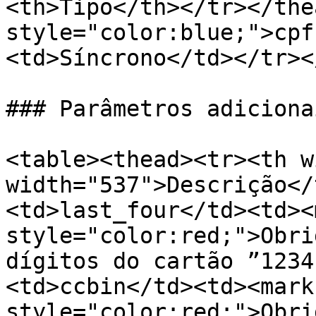
<th>Tipo</th></tr></the
style="color:blue;">cpf
<td>Síncrono</td></tr><
### Parâmetros adiciona
<table><thead><tr><th w
width="537">Descrição</
<td>last_four</td><td><m
style="color:red;">Obri
dígitos do cartão ”1234
<td>ccbin</td><td><mark 
style="color:red;">Obri