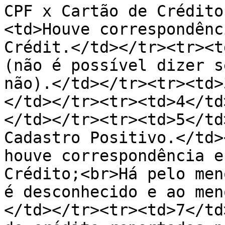
CPF x Cartão de Crédito
<td>Houve correspondênc
Crédit.</td></tr><tr><t
(não é possível dizer s
não).</td></tr><tr><td>
</td></tr><tr><td>4</td
</td></tr><tr><td>5</td
Cadastro Positivo.</td>
houve correspondência e
Crédito;<br>Há pelo men
é desconhecido e ao men
</td></tr><tr><td>7</td