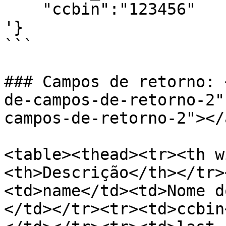
    "ccbin":"123456"

'}

```

### Campos de retorno: 
de-campos-de-retorno-2"
campos-de-retorno-2"></a
<table><thead><tr><th w
<th>Descrição</th></tr>
<td>name</td><td>Nome d
</td></tr><tr><td>ccbin