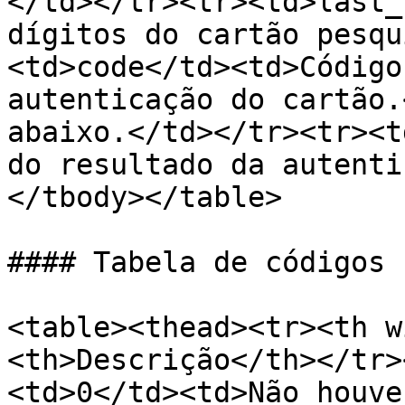
</td></tr><tr><td>last_
dígitos do cartão pesqu
<td>code</td><td>Código
autenticação do cartão.
abaixo.</td></tr><tr><t
do resultado da autenti
</tbody></table>

#### Tabela de códigos

<table><thead><tr><th w
<th>Descrição</th></tr>
<td>0</td><td>Não houve