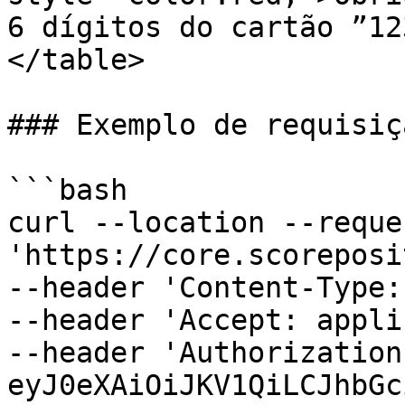
6 dígitos do cartão ”12
</table>

### Exemplo de requisiçã
```bash

curl --location --reque
'https://core.scoreposi
--header 'Content-Type:
--header 'Accept: appli
--header 'Authorization
eyJ0eXAiOiJKV1QiLCJhbGc