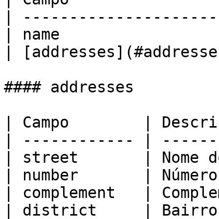
| ---------------------
| name                 
| [addresses](#addresse
#### addresses

| Campo        | Descri
| ------------ | ------
| street       | Nome d
| number       | Número
| complement   | Comple
| district     | Bairro