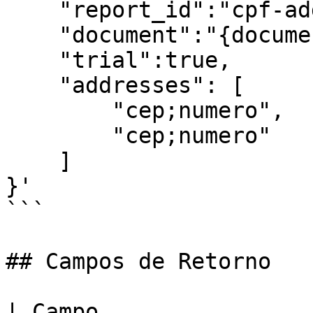
    "report_id":"cpf-address-dif",

    "document":"{documento}",

    "trial":true,

    "addresses": [

        "cep;numero",

        "cep;numero"

    ]

}'

```

## Campos de Retorno

| Campo                