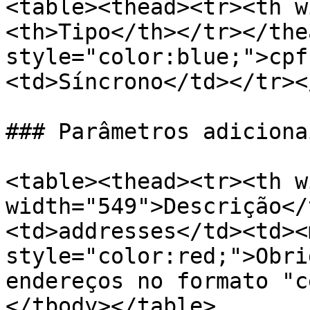
<table><thead><tr><th w
<th>Tipo</th></tr></the
style="color:blue;">cpf
<td>Síncrono</td></tr><
### Parâmetros adiciona
<table><thead><tr><th w
width="549">Descrição</
<td>addresses</td><td><m
style="color:red;">Obri
endereços no formato "c
</tbody></table>
