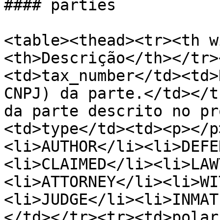
#### parties

<table><thead><tr><th w
<th>Descrição</th></tr>
<td>tax_number</td><td>
CNPJ) da parte.</td></t
da parte descrito no pr
<td>type</td><td><p></p
<li>AUTHOR</li><li>DEFE
<li>CLAIMED</li><li>LAW
<li>ATTORNEY</li><li>WI
<li>JUDGE</li><li>INMAT
</td></tr><tr><td>polar