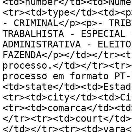
<td>number</td><td>Núme
<tr><td>type</td><td><p
- CRIMINAL</p><p>- TRIB
TRABALHISTA - ESPECIAL 
ADMINISTRATIVA - ELEITO
FAZENDA</p></td></tr><t
processo.</td></tr><tr>
processo em formato PT-
<td>state</td><td>Estad
<tr><td>city</td><td>Ci
<tr><td>comarca</td><td
</tr><tr><td>court</td>
</td></tr><tr><td>vara<