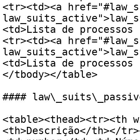
<tr><td><a href="#law_s
law_suits_active">law_s
<td>Lista de processos 
<tr><td><a href="#law_s
law_suits_active">law_s
<td>Lista de processos 
</tbody></table>

#### law\_suits\_passiv
<table><thead><tr><th w
<th>Descrição</th></tr>