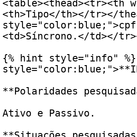
<table><thead><tr><th w
<th>Tipo</th></tr></the
style="color:blue;">cpf
<td>Síncrono.</td></tr>
{% hint style="info" %}
style="color:blue;">**I
**Polaridades pesquisad
Ativo e Passivo.

**Situações pesquisadas