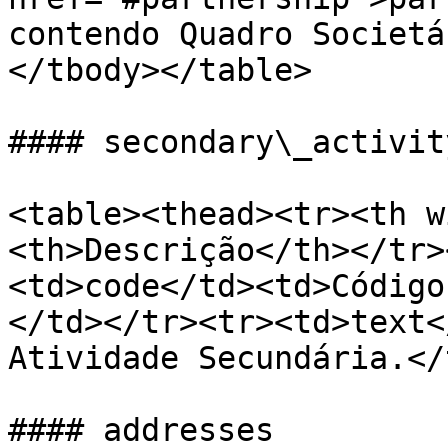
contendo Quadro Societá
</tbody></table>

#### secondary\_activity
<table><thead><tr><th w
<th>Descrição</th></tr>
<td>code</td><td>Código
</td></tr><tr><td>text<
Atividade Secundária.</
#### addresses
