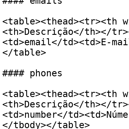
#### emails

<table><thead><tr><th w
<th>Descrição</th></tr>
<td>email</td><td>E-mai
</table>

#### phones

<table><thead><tr><th w
<th>Descrição</th></tr>
<td>number</td><td>Núme