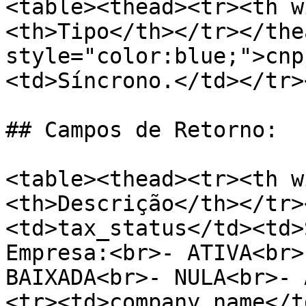
<table><thead><tr><th w
<th>Tipo</th></tr></the
style="color:blue;">cnp
<td>Síncrono.</td></tr>
## Campos de Retorno:

<table><thead><tr><th w
<th>Descrição</th></tr>
<td>tax_status</td><td>
Empresa:<br>- ATIVA<br>
BAIXADA<br>- NULA<br>- 
<tr><td>company_name</t