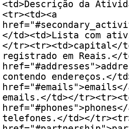
<td>Descrição da Ativid
<tr><td><a 
href="#secondary_activi
</td><td>Lista com ativ
</tr><tr><td>capital</t
registrado em Reais.</t
href="#addresses">addre
contendo endereços.</td
href="#emails">emails</
emails.</td></tr><tr><td
href="#phones">phones</
telefones.</td></tr><tr
href="#partnership">par