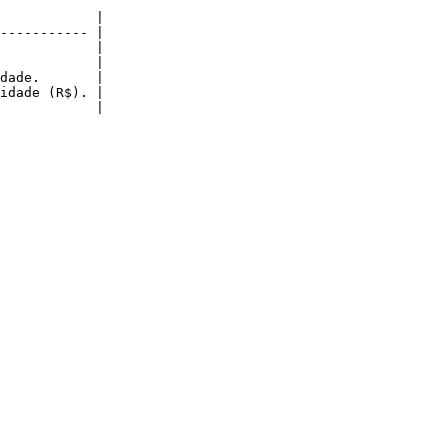
            |

----------- |

            |

            |

dade.       |

idade (R$). |

            |
