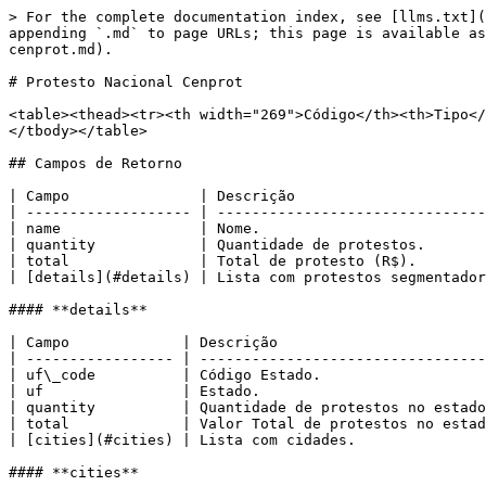
> For the complete documentation index, see [llms.txt](
appending `.md` to page URLs; this page is available as
cenprot.md).

# Protesto Nacional Cenprot

<table><thead><tr><th width="269">Código</th><th>Tipo</
</tbody></table>

## Campos de Retorno

| Campo               | Descrição                      
| ------------------- | -------------------------------
| name                | Nome.                          
| quantity            | Quantidade de protestos.       
| total               | Total de protesto (R$).        
| [details](#details) | Lista com protestos segmentador
#### **details**

| Campo             | Descrição                        
| ----------------- | ---------------------------------
| uf\_code          | Código Estado.                   
| uf                | Estado.                          
| quantity          | Quantidade de protestos no estado
| total             | Valor Total de protestos no estad
| [cities](#cities) | Lista com cidades.               
#### **cities**
