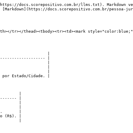
https://docs.scorepositivo.com.br/llms.txt). Markdown ve
 [Markdown](https://docs.scorepositivo.com.br/pessoa-jur
th></tr></thead><tbody><tr><td><mark style="color:blue;"
                    |

------------------- |

                    |

                    |

                    |

 por Estado/Cidade. |

        |

------- |

        |

        |

.       |

o (R$). |

        |
