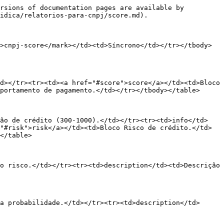
rsions of documentation pages are available by 
idica/relatorios-para-cnpj/score.md).

>cnpj-score</mark></td><td>Síncrono</td></tr></tbody>
d></tr><tr><td><a href="#score">score</a></td><td>Bloco 
portamento de pagamento.</td></tr></tbody></table>

ção de crédito (300-1000).</td></tr><tr><td>info</td>
"#risk">risk</a></td><td>Bloco Risco de crédito.</td>
</table>

o risco.</td></tr><tr><td>description</td><td>Descrição 
a probabilidade.</td></tr><tr><td>description</td>