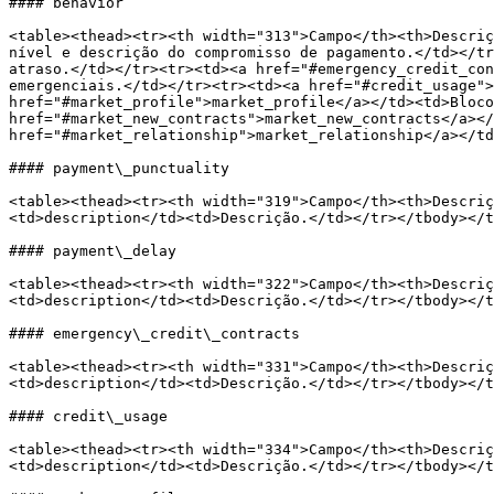
#### behavior

<table><thead><tr><th width="313">Campo</th><th>Descriç
nível e descrição do compromisso de pagamento.</td></tr
atraso.</td></tr><tr><td><a href="#emergency_credit_con
emergenciais.</td></tr><tr><td><a href="#credit_usage">
href="#market_profile">market_profile</a></td><td>Bloco
href="#market_new_contracts">market_new_contracts</a></
href="#market_relationship">market_relationship</a></td
#### payment\_punctuality

<table><thead><tr><th width="319">Campo</th><th>Descriç
<td>description</td><td>Descrição.</td></tr></tbody></t
#### payment\_delay

<table><thead><tr><th width="322">Campo</th><th>Descriç
<td>description</td><td>Descrição.</td></tr></tbody></t
#### emergency\_credit\_contracts

<table><thead><tr><th width="331">Campo</th><th>Descriç
<td>description</td><td>Descrição.</td></tr></tbody></t
#### credit\_usage

<table><thead><tr><th width="334">Campo</th><th>Descriç
<td>description</td><td>Descrição.</td></tr></tbody></t