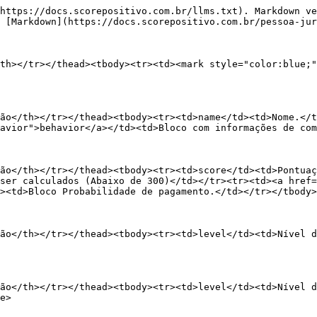
https://docs.scorepositivo.com.br/llms.txt). Markdown ve
 [Markdown](https://docs.scorepositivo.com.br/pessoa-jur
th></tr></thead><tbody><tr><td><mark style="color:blue;"
ão</th></tr></thead><tbody><tr><td>name</td><td>Nome.</t
avior">behavior</a></td><td>Bloco com informações de com
ão</th></tr></thead><tbody><tr><td>score</td><td>Pontua
ser calculados (Abaixo de 300)</td></tr><tr><td><a href=
><td>Bloco Probabilidade de pagamento.</td></tr></tbody>
ão</th></tr></thead><tbody><tr><td>level</td><td>Nível d
ão</th></tr></thead><tbody><tr><td>level</td><td>Nível d
e>
