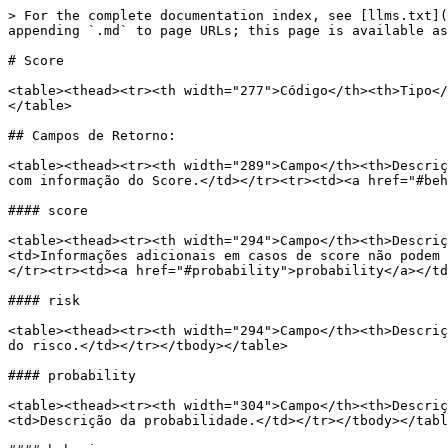
> For the complete documentation index, see [llms.txt](
appending `.md` to page URLs; this page is available as
# Score

<table><thead><tr><th width="277">Código</th><th>Tipo</
</table>

## Campos de Retorno:

<table><thead><tr><th width="289">Campo</th><th>Descriç
com informação do Score.</td></tr><tr><td><a href="#beh
#### score

<table><thead><tr><th width="294">Campo</th><th>Descriç
<td>Informações adicionais em casos de score não podem 
</tr><tr><td><a href="#probability">probability</a></td
#### risk

<table><thead><tr><th width="294">Campo</th><th>Descriç
do risco.</td></tr></tbody></table>

#### probability

<table><thead><tr><th width="304">Campo</th><th>Descriç
<td>Descrição da probabilidade.</td></tr></tbody></tabl